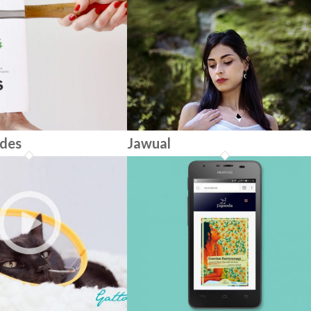
ldes
Jawual